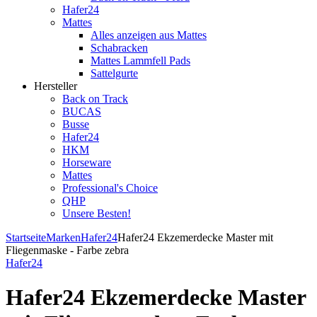
Hafer24
Mattes
Alles anzeigen aus Mattes
Schabracken
Mattes Lammfell Pads
Sattelgurte
Hersteller
Back on Track
BUCAS
Busse
Hafer24
HKM
Horseware
Mattes
Professional's Choice
QHP
Unsere Besten!
Startseite
Marken
Hafer24
Hafer24 Ekzemerdecke Master mit
Fliegenmaske - Farbe zebra
Hafer24
Hafer24 Ekzemerdecke Master