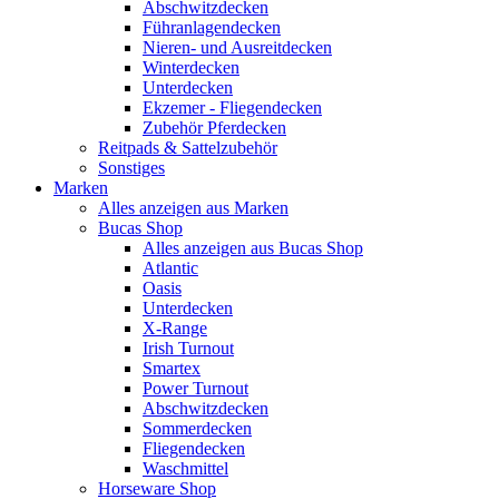
Abschwitzdecken
Führanlagendecken
Nieren- und Ausreitdecken
Winterdecken
Unterdecken
Ekzemer - Fliegendecken
Zubehör Pferdecken
Reitpads & Sattelzubehör
Sonstiges
Marken
Alles anzeigen aus Marken
Bucas Shop
Alles anzeigen aus Bucas Shop
Atlantic
Oasis
Unterdecken
X-Range
Irish Turnout
Smartex
Power Turnout
Abschwitzdecken
Sommerdecken
Fliegendecken
Waschmittel
Horseware Shop