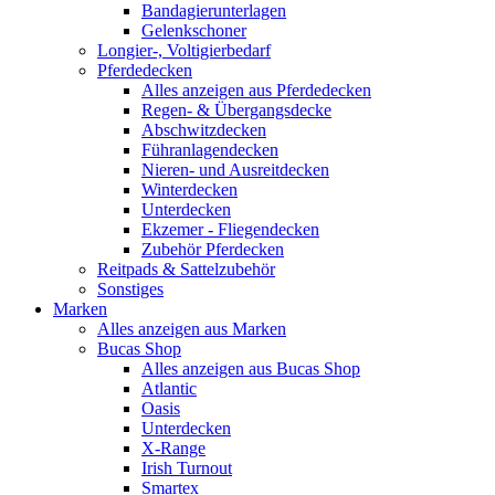
Bandagierunterlagen
Gelenkschoner
Longier-, Voltigierbedarf
Pferdedecken
Alles anzeigen aus Pferdedecken
Regen- & Übergangsdecke
Abschwitzdecken
Führanlagendecken
Nieren- und Ausreitdecken
Winterdecken
Unterdecken
Ekzemer - Fliegendecken
Zubehör Pferdecken
Reitpads & Sattelzubehör
Sonstiges
Marken
Alles anzeigen aus Marken
Bucas Shop
Alles anzeigen aus Bucas Shop
Atlantic
Oasis
Unterdecken
X-Range
Irish Turnout
Smartex