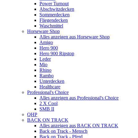
Power Turnout
Abschwitzdecken
Sommerdecken
Fliegendecken
Waschmittel
Horseware Shop
Alles anzeigen aus Horseware Shop
Amigo
Hero 900
Hero 900 Ripstop
Leder
Mio
Rhino
Rambo
Unterdecken
Healthcare
Professional's Choice
Alles anzeigen aus Professional's Choice
2 X Cool
SMB II
QHP
BACK ON TRACK
Alles anzeigen aus BACK ON TRACK
Back on Track - Mensch
Back on Track - Pferd